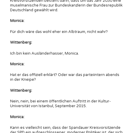
Kreisvorsitzenden besteht darin, dass um das Jahr 2030 eine
muselmanische Frau zur Bundeskanzlerin der Bundesrepublik
Deutschland gewählt wird.
Monica:
Für dich wäre das wohl eher ein Albtraum, nicht wahr?
Wittenberg:
Ich bin kein Ausländerhasser, Monica.
Monica:
Hat er das offiziell erklärt? Oder war das parteiintern abends
in der Kneipe?
Wittenberg:
Nein, nein, bei einem öffentlichen Auftritt in der Kultur-
Universität von Istanbul, September 2015.
Monica:
Kann es vielleicht sein, dass der Spandauer Kreisvorsitzende
der SPD ein aufgeschlossener, moderner Politiker ist, der sich