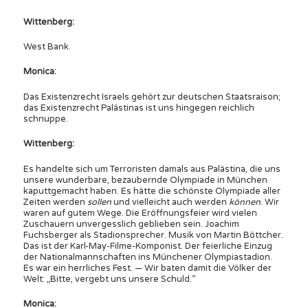
Wittenberg:
West Bank.
Monica:
Das Existenzrecht Israels gehört zur deutschen Staatsraison;
das Existenzrecht Palästinas ist uns hingegen reichlich
schnuppe.
Wittenberg:
Es handelte sich um Terroristen damals aus Palästina, die uns
unsere wunderbare, bezaubernde Olympiade in München
kaputtgemacht haben. Es hätte die schönste Olympiade aller
Zeiten werden
sollen
und vielleicht auch werden
können
. Wir
waren auf gutem Wege. Die Eröffnungsfeier wird vielen
Zuschauern unvergesslich geblieben sein. Joachim
Fuchsberger als Stadionsprecher. Musik von Martin Böttcher.
Das ist der Karl-May-Filme-Komponist. Der feierliche Einzug
der Nationalmannschaften ins Münchener Olympiastadion.
Es war ein herrliches Fest. — Wir baten damit die Völker der
Welt: „Bitte, vergebt uns unsere Schuld.“
Monica: