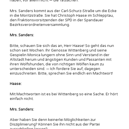
haben, vor allem nicht — die Tatsachen.
Mrs. Sanders kommt aus der Carl-Schurz-Straße um die Ecke
in die Moritzstraße. Sie hat Christoph Haase im Schlepptau,
den Fraktionsvorsitzenden der SPD in der Spandauer
Bezirksverordnetenversammlung.
Mrs. Sanders:
Bitte, schauen Sie sich das an, Herr Haase! So geht das nun
schon seit Wochen. Ihr Genosse Wittenberg und seine
Gespielin Monica lungern ohne Sinn und Verstand in der
Altstadt herum und ängstigen Kunden und Passanten mit
ihren Wolfshunden, die von richtigen Wölfen kaum zu
unterscheiden sind. — Ich fordere Sie auf, dagegen
einzuschreiten. Bitte, sprechen Sie endlich ein Machtwort!
Haase:
Mit Machtworten ist es bei Wittenberg so eine Sache. Er hört
einfach nicht.
Mrs. Sanders:
Aber haben Sie denn keinerlei Möglichkeiten zur
Disziplinierung? Können Sie ihn nicht aus der Partei