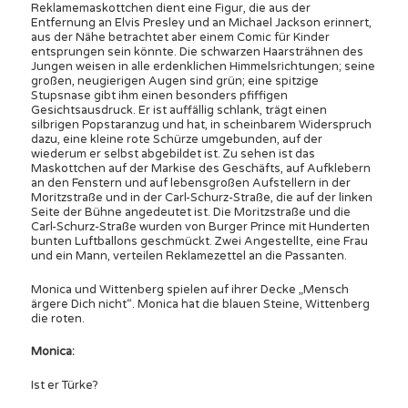
Reklamemaskottchen dient eine Figur, die aus der
Entfernung an Elvis Presley und an Michael Jackson erinnert,
aus der Nähe betrachtet aber einem Comic für Kinder
entsprungen sein könnte. Die schwarzen Haarsträhnen des
Jungen weisen in alle erdenklichen Himmelsrichtungen; seine
großen, neugierigen Augen sind grün; eine spitzige
Stupsnase gibt ihm einen besonders pfiffigen
Gesichtsausdruck. Er ist auffällig schlank, trägt einen
silbrigen Popstaranzug und hat, in scheinbarem Widerspruch
dazu, eine kleine rote Schürze umgebunden, auf der
wiederum er selbst abgebildet ist. Zu sehen ist das
Maskottchen auf der Markise des Geschäfts, auf Aufklebern
an den Fenstern und auf lebensgroßen Aufstellern in der
Moritzstraße und in der Carl-Schurz-Straße, die auf der linken
Seite der Bühne angedeutet ist. Die Moritzstraße und die
Carl-Schurz-Straße wurden von Burger Prince mit Hunderten
bunten Luftballons geschmückt. Zwei Angestellte, eine Frau
und ein Mann, verteilen Reklamezettel an die Passanten.
Monica und Wittenberg spielen auf ihrer Decke „Mensch
ärgere Dich nicht“. Monica hat die blauen Steine, Wittenberg
die roten.
Monica:
Ist er Türke?