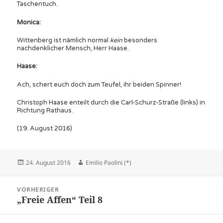
Taschentuch.
Monica:
Wittenberg ist nämlich normal
kein
besonders
nachdenklicher Mensch, Herr Haase.
Haase:
Ach, schert euch doch zum Teufel, ihr beiden Spinner!
Christoph Haase enteilt durch die Carl-Schurz-Straße (links) in
Richtung Rathaus.
(19. August 2016)
Veröffentlicht
Autor
24. August 2016
Emilio Paolini (*)
am
Beitragsnavigation
VORHERIGER
„Freie Affen“ Teil 8
Vorheriger
Beitrag: