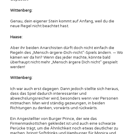
Wittenberg:
Genau, dein eigener Stein kommt auf Anfang, weil du die
neue Regel nicht beachtet hast.
Haase:
Aber ihr beiden Anarchisten dürft doch nicht einfach die
Regeln des „Mensch-ärgere-Dich-nicht“-Spiels ändern. — Wo
kämen wir da hin? Wenn das jeder machte, könnte bald
überhaupt nicht mehr „Mensch ärgere Dich nicht“ gespielt
werden!
Wittenberg:
Ich war auch erst dagegen. Dann jedoch stellte sich heraus,
dass das Spiel dadurch interessanter und
abwechslungsreicher wird, besonders wenn vier Personen
mitmachen. Man wird ständig gezwungen, in beiden
Richtungen zu denken, vorwärts und rückwärts.
Ein Angestellter von Burger Prince, der wie das
Firmenmaskottchen gekleidet ist und auch eine schwarze
Perücke trägt, um die Ähnlichkeit noch etwas deutlicher zu
machen, bringt Softdrinks und Hamburger für Monica und