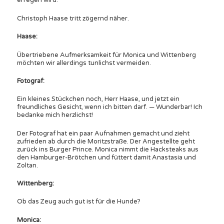
erregen wird.
Christoph Haase tritt zögernd näher.
Haase:
Übertriebene Aufmerksamkeit für Monica und Wittenberg
möchten wir allerdings tunlichst vermeiden.
Fotograf:
Ein kleines Stückchen noch, Herr Haase, und jetzt ein
freundliches Gesicht, wenn ich bitten darf. — Wunderbar! Ich
bedanke mich herzlichst!
Der Fotograf hat ein paar Aufnahmen gemacht und zieht
zufrieden ab durch die Moritzstraße. Der Angestellte geht
zurück ins Burger Prince. Monica nimmt die Hacksteaks aus
den Hamburger-Brötchen und füttert damit Anastasia und
Zoltan.
Wittenberg:
Ob das Zeug auch gut ist für die Hunde?
Monica: